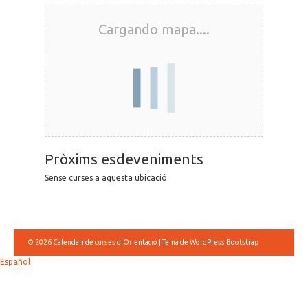
Cargando mapa....
Pròxims esdeveniments
Sense curses a aquesta ubicació
© 2026
Calendari de curses d'Orientació
|
Tema de WordPress Bootstrap
Español