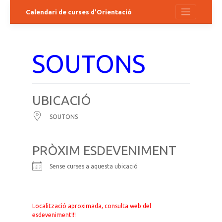
Salta
Calendari de curses d'Orientació
al
contingut
SOUTONS
UBICACIÓ
SOUTONS
PRÒXIM ESDEVENIMENT
Sense curses a aquesta ubicació
Localització aproximada, consulta web del
esdeveniment!!!