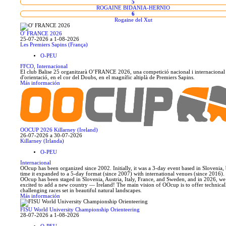
5
ROGAINE BIDANIA-HERNIO
6
Rogaine del Xut
O' FRANCE 2026
25-07-2026 a 1-08-2026
Les Premiers Sapins (França)
O-PEU
FFCO
,
Internacional
El club Balise 25 organitzarà O’FRANCE 2026, una competició nacional i internacional
d'orientació, en el cor del Doubs, en el magnífic altiplà de Premiers Sapins.
Más información
OOCUP 2026 Killarney (Ireland)
26-07-2026 a 30-07-2026
Killarney (Irlanda)
O-PEU
Internacional
OOcup has been organized since 2002. Initially, it was a 3-day event based in Slovenia,
time it expanded to a 5-day format (since 2007) with international venues (since 2016). 
OOcup has been staged in Slovenia, Austria, Italy, France, and Sweden, and in 2026, we
excited to add a new country — Ireland! The main vision of OOcup is to offer technical
challenging races set in beautiful natural landscapes.
Más información
FISU World University Championship Orienteering
28-07-2026 a 1-08-2026