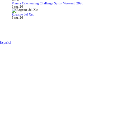
Vienna Orienteering Challenge Sprint Weekend 2026
3 set. 26
Rogaine del Xut
6 set. 26
© 2026
Calendari de curses d'Orientació
|
Tema de WordPress Bootstrap
Español