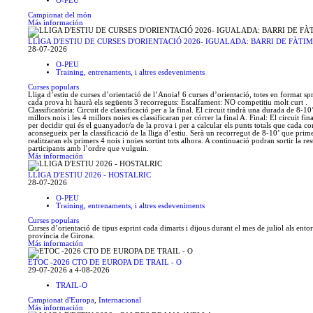
O-PEU
Campionat del món
Más información
LLIGA D'ESTIU DE CURSES D'ORIENTACIÓ 2026- IGUALADA: BARRI DE FÀTI
28-07-2026
O-PEU
Training, entrenaments, i altres esdeveniments
Curses populars
Lliga d’estiu de curses d’orientació de l’Anoia! 6 curses d’orientació, totes en format spr
cada prova hi haurà els següents 3 recorreguts: Escalfament: NO competitiu molt curt .
Classificatòria: Circuit de classificació per a la final. El circuit tindrà una durada de 8-10
millors nois i les 4 millors noies es classificaran per córrer la final A. Final: El circuit fin
per decidir qui és el guanyador/a de la prova i per a calcular els punts totals que cada c
aconsegueix per la classificació de la lliga d’estiu. Serà un recorregut de 8-10’ que prim
realitzaran els primers 4 nois i noies sortint tots alhora. A continuació podran sortir la res
participants amb l’ordre que vulguin.
Más información
LLIGA D'ESTIU 2026 - HOSTALRIC
28-07-2026
O-PEU
Training, entrenaments, i altres esdeveniments
Curses populars
Curses d’orientació de tipus esprint cada dimarts i dijous durant el mes de juliol als entor
província de Girona.
Más información
ETOC -2026 CTO DE EUROPA DE TRAIL - O
29-07-2026 a 4-08-2026
TRAIL-O
Campionat d'Europa
,
Internacional
Más información