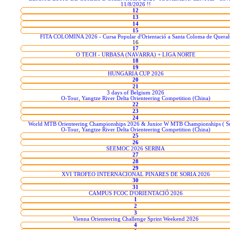
11/8/2026 !!
12
13
14
15
FITA COLOMINA 2026 - Cursa Popular d'Orientació a Santa Coloma de Queral
16
17
O TECH - URBASA (NAVARRA) + LIGA NORTE
18
19
HUNGARIA CUP 2026
20
21
3 days of Belgium 2026
O-Tour, Yangtze River Delta Orienteering Competition (China)
22
23
24
World MTB Orienteering Championships 2026 & Junior W MTB Championships ( Su
O-Tour, Yangtze River Delta Orienteering Competition (China)
25
26
SEEMOC 2026 SERBIA
27
28
29
XVI TROFEO INTERNACIONAL PINARES DE SORIA 2026
30
31
CAMPUS FCOC D'ORIENTACIÓ 2026
1
2
3
Vienna Orienteering Challenge Sprint Weekend 2026
4