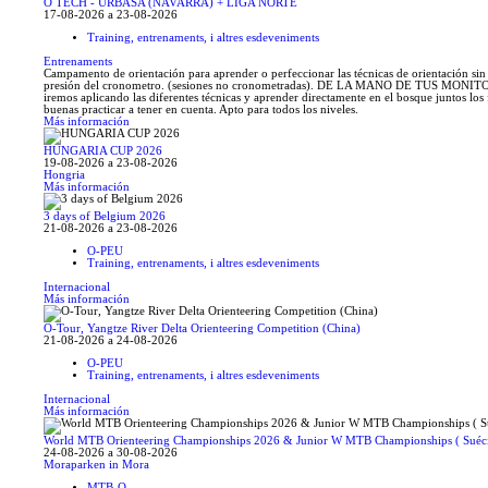
O TECH - URBASA (NAVARRA) + LIGA NORTE
17-08-2026 a 23-08-2026
Training, entrenaments, i altres esdeveniments
Entrenaments
Campamento de orientación para aprender o perfeccionar las técnicas de orientación sin 
presión del cronometro. (sesiones no cronometradas). DE LA MANO DE TUS MONIT
iremos aplicando las diferentes técnicas y aprender directamente en el bosque juntos los 
buenas practicar a tener en cuenta. Apto para todos los niveles.
Más información
HUNGARIA CUP 2026
19-08-2026 a 23-08-2026
Hongria
Más información
3 days of Belgium 2026
21-08-2026 a 23-08-2026
O-PEU
Training, entrenaments, i altres esdeveniments
Internacional
Más información
O-Tour, Yangtze River Delta Orienteering Competition (China)
21-08-2026 a 24-08-2026
O-PEU
Training, entrenaments, i altres esdeveniments
Internacional
Más información
World MTB Orienteering Championships 2026 & Junior W MTB Championships ( Suéc
24-08-2026 a 30-08-2026
Moraparken in Mora
MTB-O