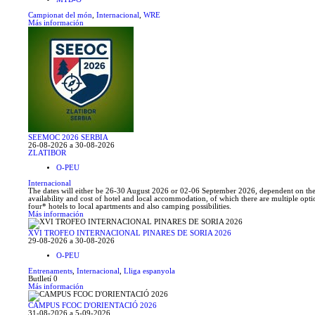
Campionat del món
,
Internacional
,
WRE
Más información
SEEMOC 2026 SERBIA
26-08-2026 a 30-08-2026
ZLATIBOR
O-PEU
Internacional
The dates will either be 26-30 August 2026 or 02-06 September 2026, dependent on th
availability and cost of hotel and local accommodation, of which there are multiple opt
four* hotels to local apartments and also camping possibilities.
Más información
XVI TROFEO INTERNACIONAL PINARES DE SORIA 2026
29-08-2026 a 30-08-2026
O-PEU
Entrenaments
,
Internacional
,
Lliga espanyola
Butlletí 0
Más información
CAMPUS FCOC D'ORIENTACIÓ 2026
31-08-2026 a 5-09-2026