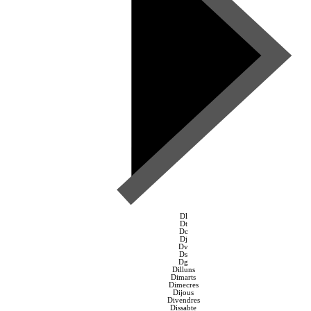
Dl
Dt
Dc
Dj
Dv
Ds
Dg
Dilluns
Dimarts
Dimecres
Dijous
Divendres
Dissabte