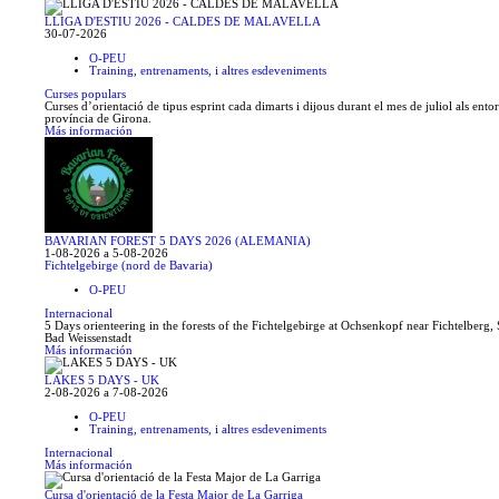
LLIGA D'ESTIU 2026 - CALDES DE MALAVELLA
30-07-2026
O-PEU
Training, entrenaments, i altres esdeveniments
Curses populars
Curses d’orientació de tipus esprint cada dimarts i dijous durant el mes de juliol als entor
província de Girona.
Más información
BAVARIAN FOREST 5 DAYS 2026 (ALEMANIA)
1-08-2026 a 5-08-2026
Fichtelgebirge (nord de Bavaria)
O-PEU
Internacional
5 Days orienteering in the forests of the Fichtelgebirge at Ochsenkopf near Fichtelberg, 
Bad Weissenstadt
Más información
LAKES 5 DAYS - UK
2-08-2026 a 7-08-2026
O-PEU
Training, entrenaments, i altres esdeveniments
Internacional
Más información
Cursa d'orientació de la Festa Major de La Garriga