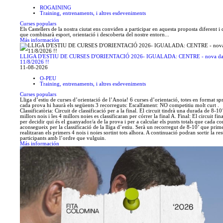
ROGAINING
Training, entrenaments, i altres esdeveniments
Curses populars
Els Castellers de la nostra ciutat ens conviden a participar en aquesta proposta diferent i 
que combinarà esport, orientació i descoberta del nostre entorn...
Más información
LLIGA D'ESTIU DE CURSES D'ORIENTACIÓ 2026- IGUALADA: CENTRE - nova da
11/8/2026 !!
11-08-2026
O-PEU
Training, entrenaments, i altres esdeveniments
Curses populars
Lliga d’estiu de curses d’orientació de l’Anoia! 6 curses d’orientació, totes en format spr
cada prova hi haurà els següents 3 recorreguts: Escalfament: NO competitiu molt curt .
Classificatòria: Circuit de classificació per a la final. El circuit tindrà una durada de 8-10
millors nois i les 4 millors noies es classificaran per córrer la final A. Final: El circuit fin
per decidir qui és el guanyador/a de la prova i per a calcular els punts totals que cada c
aconsegueix per la classificació de la lliga d’estiu. Serà un recorregut de 8-10’ que prim
realitzaran els primers 4 nois i noies sortint tots alhora. A continuació podran sortir la res
participants amb l’ordre que vulguin.
Más información