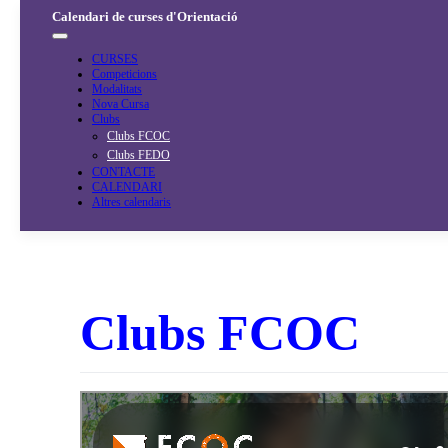
Salta
Calendari de curses d'Orientació
al
contingut
CURSES
Competicions
Modalitats
Nova Cursa
Clubs
Clubs FCOC
Clubs FEDO
CONTACTE
CALENDARI
Altres calendaris
Clubs FCOC