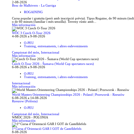
2-08-2026
Bosc de Malhivern - La Garriga
ROGAINING
Cursa popular i gratuita (però amb inscripció prèvia). Tipus Rogaine, de 90 minuts (ind
o de 60 minuts (familiar i més senzilla). Terreny rústic amb...
Más información
WOC 3 Czech O-Tour 2026
4-08-2026 a 9-08-2026
O-PEU
Training, entrenaments, i altres esdeveniments
Campionat del món
,
Internacional
Más información
Czech O-Tour 2026 - Šumava (World Cup spectators races)
6-08-2026 a 9-08-2026
O-PEU
Training, entrenaments, i altres esdeveniments
Internacional
Más información
World Masters Orienteering Championships 2026 - Poland | Przeworsk - Rzeszów
6-08-2026 a 14-08-2026
Rzeszow (Polònia)
O-PEU
Campionat del món
,
Internacional
WMOC 2026 - POLONIA
Más información
1ª Cursa d’Orientació GAR I GOT de Castelldefels
8-08-2026