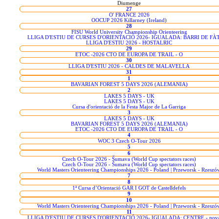
Diumenge
27
O' FRANCE 2026
OOCUP 2026 Killarney (Ireland)
28
FISU World University Championship Orienteering
LLIGA D'ESTIU DE CURSES D'ORIENTACIÓ 2026- IGUALADA: BARRI DE FÀ
LLIGA D'ESTIU 2026 - HOSTALRIC
29
ETOC -2026 CTO DE EUROPA DE TRAIL - O
30
LLIGA D'ESTIU 2026 - CALDES DE MALAVELLA
31
1
BAVARIAN FOREST 5 DAYS 2026 (ALEMANIA)
2
LAKES 5 DAYS - UK
LAKES 5 DAYS - UK
Cursa d'orientació de la Festa Major de La Garriga
3
LAKES 5 DAYS - UK
BAVARIAN FOREST 5 DAYS 2026 (ALEMANIA)
ETOC -2026 CTO DE EUROPA DE TRAIL - O
4
WOC 3 Czech O-Tour 2026
5
6
Czech O-Tour 2026 - Šumava (World Cup spectators races)
Czech O-Tour 2026 - Šumava (World Cup spectators races)
World Masters Orienteering Championships 2026 - Poland | Przeworsk - Rzeszó
7
8
1ª Cursa d’Orientació GAR I GOT de Castelldefels
9
10
World Masters Orienteering Championships 2026 - Poland | Przeworsk - Rzeszó
11
LLIGA D'ESTIU DE CURSES D'ORIENTACIÓ 2026- IGUALADA: CENTRE - nova