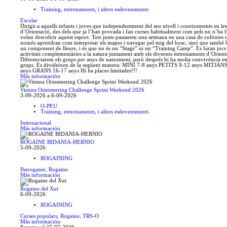
Training, entrenaments, i altres esdeveniments
Escolar
Dirigit a aquells infants i joves que independentment del seu nivell i coneixements en les
d’Orientació, des dels que ja l’han provada i fan curses habitualment com pels no n’ha f
volen descobrir aquest esport. Tots junts passarem una setmana en una casa de colònies 
només aprendran com interpretar els mapes i navegar pel mig del bosc, sinó que també 
un component de lleure, i és que no és un “Stage” ni un “Training Camp”. Es faran jocs 
activitats complementàries a la natura juntament amb els diversos entrenaments d’Orient
Diferenciarem els grups per anys de naixement, però després hi ha molta convivència en
grups. Es divideixen de la següent manera: MINI 7-8 anys PETITS 9-12 anys MITJAN
anys GRANS 16-17 anys Hi ha places limitades!!!
Más información
Vienna Orienteering Challenge Sprint Weekend 2026
3-09-2026 a 6-09-2026
O-PEU
Training, entrenaments, i altres esdeveniments
Internacional
Más información
ROGAINE BIDANIA-HERNIO
5-09-2026
ROGAINING
Iberogaine
,
Rogaine
Más información
Rogaine del Xut
6-09-2026
ROGAINING
Curses populars
,
Rogaine
,
TRS-O
Más información