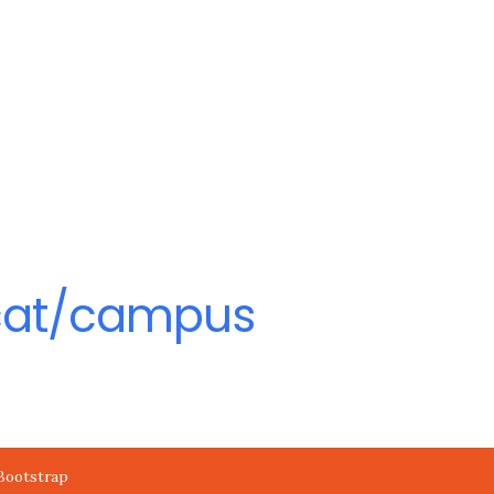
oogle
iCalendar
Office 365
.cat/campus
Bootstrap