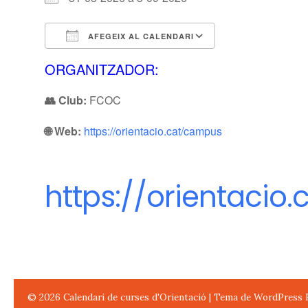
AFEGEIX AL CALENDARI
Descarrega ICS
Calendari de G
ORGANITZADOR:
👥 Club:
FCOC
🌐 Web:
https://orientacio.cat/campus
https://orientacio
© 2026
Calendari de curses d'Orientació
|
Tema de WordPress 