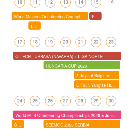
16
10
11
12
13
14
15
World Masters Orienteering Championships 2026 - Poland | Przeworsk - Rzeszów
FITA COLOMINA 2026 - Cursa Popular d'Orientació a Santa Coloma de Queralt
LLIGA D'ESTIU DE CURSES D'ORIENTACIÓ 2026- IGUALADA: CENTRE - nova data 11/8/2026 !!
17
18
19
20
21
22
23
O TECH - URBASA (NAVARRA) + LIGA NORTE
HUNGARIA CUP 2026
3 days of Belgium 2026
O-Tour, Yangtze River Delta Orienteering Competition (China)
24
25
26
27
28
29
30
World MTB Orienteering Championships 2026 & Junior W MTB Championships ( Suécia)
O-Tour, Yangtze River Delta Orienteering Competition (China)
SEEMOC 2026 SERBIA