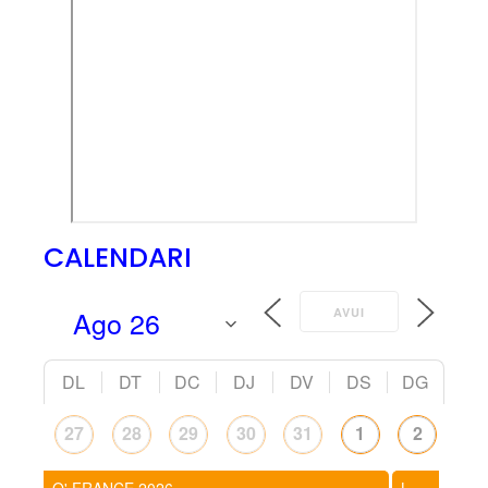
CALENDARI
AVUI
DL
DT
DC
DJ
DV
DS
DG
27
28
29
30
31
1
2
O' FRANCE 2026
LAKES 5 DAYS - UK