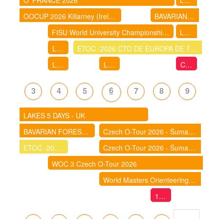
OOCUP 2026 Killarney (Ireland)
BAVARIAN FOREST 5 DAYS 2026 (ALEMANIA)
FISU World University Championship Orienteering
LAKES 5 DAYS - UK
LLIGA D'ESTIU DE CURSES D'ORIENTACIÓ 2026- IGUALADA: BARRI DE FÀTIMA
ETOC -2026 CTO DE EUROPA DE TRAIL - O
LLIGA D'ESTIU 2026 - HOSTALRIC
LLIGA D'ESTIU 2026 - CALDES DE MALAVELLA
Cursa d'orientació de la Festa Major de La Garriga
6
3
4
5
7
8
9
LAKES 5 DAYS - UK
BAVARIAN FOREST 5 DAYS 2026 (ALEMANIA)
Czech O-Tour 2026 - Šumava (World Cup spectators races)
ETOC -2026 CTO DE EUROPA DE TRAIL - O
Czech O-Tour 2026 - Šumava (World Cup spectators races)
WOC 3 Czech O-Tour 2026
World Masters Orienteering Championships 2026 - Poland | Przeworsk - Rzeszów
1ª Cursa d’Orientació GAR I GOT de Castelldefels