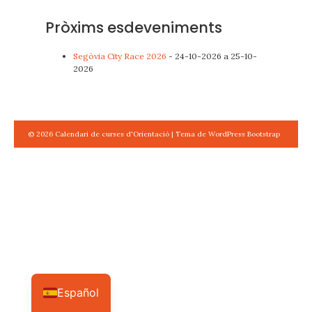
Pròxims esdeveniments
Segóvia -
Eventos
Segòvia City Race 2026
- 24-10-2026 a 25-10-
2026
© 2026
Calendari de curses d'Orientació
|
Tema de WordPress Bootstrap
Español