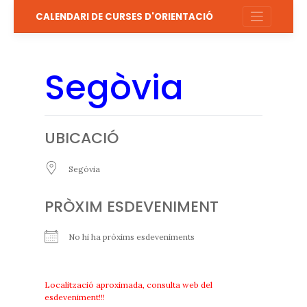
Salta
CALENDARI DE CURSES D'ORIENTACIÓ
al
contingut
Segòvia
UBICACIÓ
Segóvia
PRÒXIM ESDEVENIMENT
No hi ha pròxims esdeveniments
Localització aproximada, consulta web del
esdeveniment!!!
Segòvia