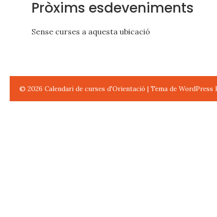
Pròxims esdeveniments
Sense curses a aquesta ubicació
© 2026
Calendari de curses d'Orientació
|
Tema de WordPress 