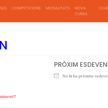
SES
COMPETICIONS
MODALITATS
NOVA
CLU
CURSA
EN
PRÒXIM ESDEVEN
No hi ha pròxims esdev
niment!!!
PROVINCIA JAEN