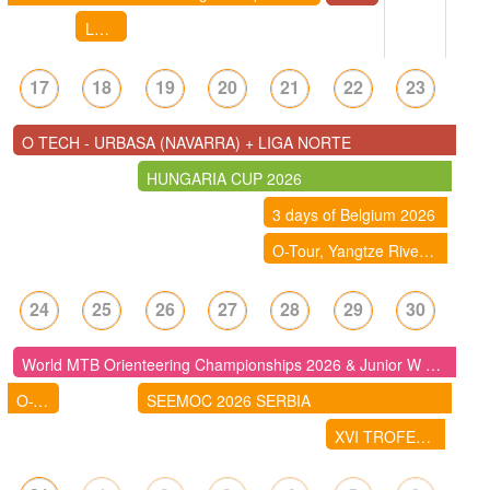
LLIGA D'ESTIU DE CURSES D'ORIENTACIÓ 2026- IGUALADA: CENTRE - nova data 11/8/2026 !!
17
18
19
20
21
22
23
O TECH - URBASA (NAVARRA) + LIGA NORTE
HUNGARIA CUP 2026
3 days of Belgium 2026
O-Tour, Yangtze River Delta Orienteering Competition (China)
24
25
26
27
28
29
30
World MTB Orienteering Championships 2026 & Junior W MTB Championships ( Suecia)
O-Tour, Yangtze River Delta Orienteering Competition (China)
SEEMOC 2026 SERBIA
XVI TROFEO INTERNACIONAL PINARES DE SORIA 2026