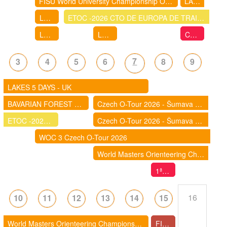
FISU World University Championship Orienteering
LAKES 5 DAYS - UK
LLIGA D'ESTIU DE CURSES D'ORIENTACIÓ 2026- IGUALADA: BARRI DE FÀTIMA
ETOC -2026 CTO DE EUROPA DE TRAIL - O
LLIGA D'ESTIU 2026 - HOSTALRIC
LLIGA D'ESTIU 2026 - CALDES DE MALAVELLA
Cursa d'orientació de la Festa Major de La Garriga
7
3
4
5
6
8
9
LAKES 5 DAYS - UK
BAVARIAN FOREST 5 DAYS 2026 (ALEMANIA)
Czech O-Tour 2026 - Šumava (World Cup spectators races)
ETOC -2026 CTO DE EUROPA DE TRAIL - O
Czech O-Tour 2026 - Šumava (World Cup spectators races)
WOC 3 Czech O-Tour 2026
World Masters Orienteering Championships 2026 - Poland | Przeworsk - Rzeszów
1ª Cursa d’Orientació GAR I GOT de Castelldefels
16
10
11
12
13
14
15
World Masters Orienteering Championships 2026 - Poland | Przeworsk - Rzeszów
FITA COLOMINA 2026 - Cursa Popular d'Orientació a Santa Coloma de Queralt