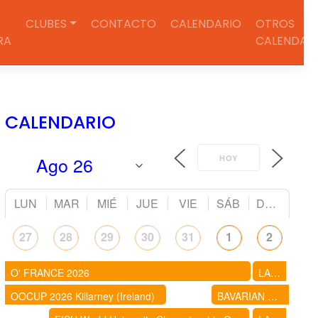
CLUBES
CONTACTO
CALENDARIO
OTROS
RA
CALENDAR
CALENDARIO
HOY
LUN
MAR
MIÉ
JUE
VIE
SÁB
DOM
27
28
29
30
31
1
2
O' FRANCE 2026
LAKES 5 DAYS - UK
OOCUP 2026 Killarney (Ireland)
BAVARIAN FOREST 5 DAYS 2026 (ALEMANIA)