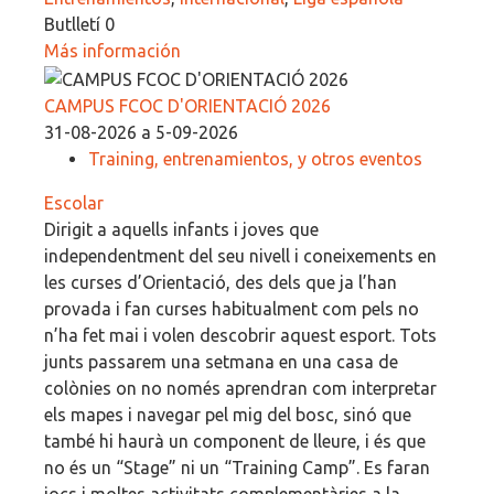
Butlletí 0
Más información
CAMPUS FCOC D'ORIENTACIÓ 2026
31-08-2026 a 5-09-2026
Training, entrenamientos, y otros eventos
Escolar
Dirigit a aquells infants i joves que
independentment del seu nivell i coneixements en
les curses d’Orientació, des dels que ja l’han
provada i fan curses habitualment com pels no
n’ha fet mai i volen descobrir aquest esport. Tots
junts passarem una setmana en una casa de
colònies on no només aprendran com interpretar
els mapes i navegar pel mig del bosc, sinó que
també hi haurà un component de lleure, i és que
no és un “Stage” ni un “Training Camp”. Es faran
jocs i moltes activitats complementàries a la