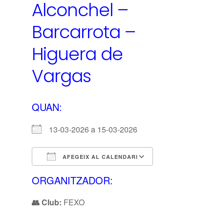
Alconchel –
Barcarrota –
Higuera de
Vargas
QUAN:
13-03-2026 a 15-03-2026
AFEGEIX AL CALENDARI
Descarrega ICS
Calendari de Google
iCalendar
Office 365
Outlook Live
ORGANITZADOR:
👥 Club:
FEXO