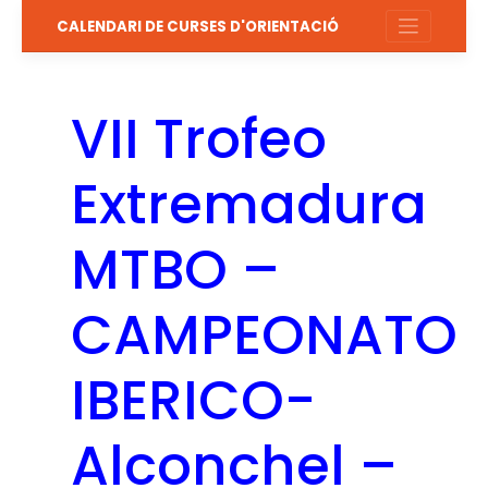
Salta
CALENDARI DE CURSES D'ORIENTACIÓ
al
contingut
VII Trofeo
Extremadura
MTBO –
CAMPEONATO
IBERICO-
Alconchel –