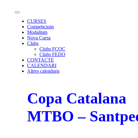
Salta
Calendari de curses d'Orientació
al
contingut
CURSES
Competicions
Modalitats
Nova Cursa
Clubs
Clubs FCOC
Clubs FEDO
CONTACTE
CALENDARI
Altres calendaris
Copa Catalana
MTBO – Santpe