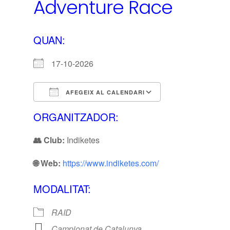
Adventure Race
QUAN:
17-10-2026
AFEGEIX AL CALENDARI
Descarrega ICS
Calendari de G
ORGANITZADOR:
👥 Club:
Indiketes
🌐 Web:
https://www.indiketes.com/
MODALITAT:
RAID
Campionat de Catalunya