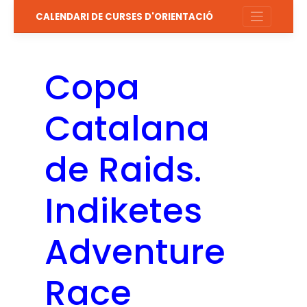
Salta
CALENDARI DE CURSES D'ORIENTACIÓ
al
contingut
Copa
Catalana
de Raids.
Indiketes
Adventure
Race