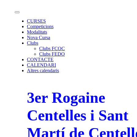
Salta
Calendari de curses d'Orientació
al
contingut
CURSES
Competicions
Modalitats
Nova Cursa
Clubs
Clubs FCOC
Clubs FEDO
CONTACTE
CALENDARI
Altres calendaris
3er Rogaine
Centelles i Sant
Martí de Centelle