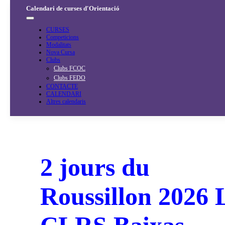
Salta
Calendari de curses d'Orientació
al
contingut
CURSES
Competicions
Modalitats
Nova Cursa
Clubs
Clubs FCOC
Clubs FEDO
CONTACTE
CALENDARI
Altres calendaris
2 jours du
Roussillon 2026