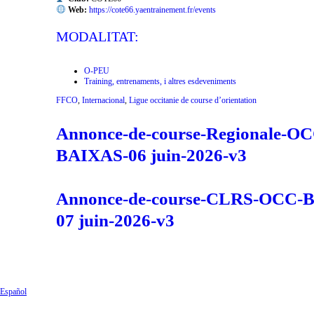
Web:
https://cote66.yaentrainement.fr/events
MODALITAT:
O-PEU
Training, entrenaments, i altres esdeveniments
FFCO
,
Internacional
,
Ligue occitanie de course d’orientation
Annonce-de-course-Regionale-OC
BAIXAS-06 juin-2026-v3
Annonce-de-course-CLRS-OCC-B
07 juin-2026-v3
© 2026
Calendari de curses d'Orientació
|
Tema de WordPress Bootstrap
Español