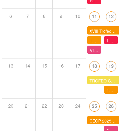
Rogaine Otxandio-Urkiola-Aramaio Rogainea
6
7
8
9
10
11
12
XVIII Trofeo Quijotes
1a cursa CEEB Parc de la Pegaso
I Rogaine del Llangardaix
Vila-Rodona- Cursa popular BTT O - Nocturna
13
14
15
16
17
18
19
TROFEO COSTA DE LA LUZ
14e ROC 66 2025 - RAID
20
21
22
23
24
25
26
CEOP 2025 - SPRINT /RELEVOS MIXTOS
Cursa popular BTT O - La Ràpita