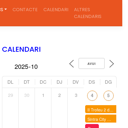
BS
CONTACTE
CALENDARI
ALTRES
CALENDARIS
CALENDARI
AVUI
DL
DT
DC
DJ
DV
DS
DG
29
30
1
2
3
4
5
II Trofeu 2 dies de la Serra de Montsant
Sintra City Race 2025