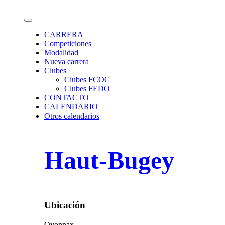
Saltar
Calendario de carreras de Orientación
al
contenido
CARRERA
Competiciones
Modalidad
Nueva carrera
Clubes
Clubes FCOC
Clubes FEDO
CONTACTO
CALENDARIO
Otros calendarios
Haut-Bugey
Ubicación
Oyonnax