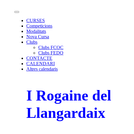
Salta
Calendari de curses d'Orientació
al
contingut
CURSES
Competicions
Modalitats
Nova Cursa
Clubs
Clubs FCOC
Clubs FEDO
CONTACTE
CALENDARI
Altres calendaris
I Rogaine del
Llangardaix