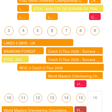
FISU World University Championship Orienteering
LAKES 5 DAYS - UK
LLIGA D'ESTIU DE CURSES D'ORIENTACIÓ 2026- IGUALADA: BARRI DE FÀTIMA
ETOC -2026 CTO DE EUROPA DE TRAIL - O
LLIGA D'ESTIU 2026 - HOSTALRIC
LLIGA D'ESTIU 2026 - CALDES DE MALAVELLA
Cursa d'orientació de la Festa Major de La Garriga
6
3
4
5
7
8
9
LAKES 5 DAYS - UK
BAVARIAN FOREST 5 DAYS 2026 (ALEMANIA)
Czech O-Tour 2026 - Šumava (World Cup spectators races)
ETOC -2026 CTO DE EUROPA DE TRAIL - O
Czech O-Tour 2026 - Šumava (World Cup spectators races)
WOC 3 Czech O-Tour 2026
World Masters Orienteering Championships 2026 - Poland | Przeworsk - Rzeszów
1ª Cursa d’Orientació GAR I GOT de Castelldefels
16
10
11
12
13
14
15
World Masters Orienteering Championships 2026 - Poland | Przeworsk - Rzeszów
FITA COLOMINA 2026 - Cursa Popular d'Orientació a Santa Coloma de Queralt