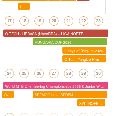
LLIGA D'ESTIU DE CURSES D'ORIENTACIÓ 2026- IGUALADA: CENTRE - nova data 11/8/2026 !!
17
18
19
20
21
22
23
O TECH - URBASA (NAVARRA) + LIGA NORTE
HUNGARIA CUP 2026
3 days of Belgium 2026
O-Tour, Yangtze River Delta Orienteering Competition (China)
24
25
26
27
28
29
30
World MTB Orienteering Championships 2026 & Junior W MTB Championships ( Suécia)
O-Tour, Yangtze River Delta Orienteering Competition (China)
SEEMOC 2026 SERBIA
XVI TROFEO INTERNACIONAL PINARES DE SORIA 2026