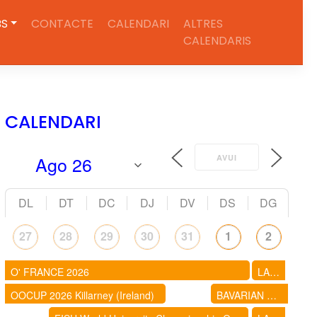
BS
CONTACTE
CALENDARI
ALTRES
CALENDARIS
CALENDARI
AVUI
DL
DT
DC
DJ
DV
DS
DG
27
28
29
30
31
1
2
O' FRANCE 2026
LAKES 5 DAYS - UK
OOCUP 2026 Killarney (Ireland)
BAVARIAN FOREST 5 DAYS 2026 (ALEMANIA)