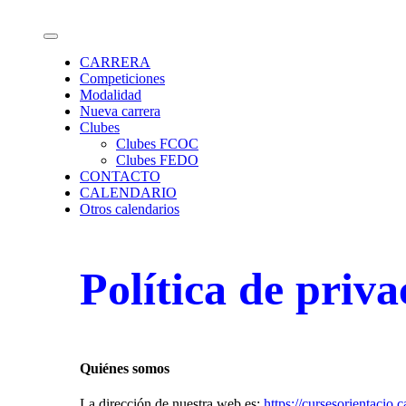
Saltar
Calendario de carreras de Orientación
al
contenido
CARRERA
Competiciones
Modalidad
Nueva carrera
Clubes
Clubes FCOC
Clubes FEDO
CONTACTO
CALENDARIO
Otros calendarios
Política de priv
Quiénes somos
La dirección de nuestra web es:
https://cursesorientacio.c