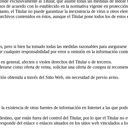
ponde exclusivamente al Titular, que asume todas las medidas de índole 
smos de acuerdo con lo establecido en la normativa vigente en protección
anto, el Titular no puede garantizar la inexistencia de virus u otros el
archivos contenidos en éstos, aunque el Titular pone todos los de estos
es, pero si bien ha tomado todas las medidas razonables para asegurarse
nte cualquier responsabilidad por error u omisión en la información cont
 en general, afecten o violen derechos del Titular o de terceros.
derarse como oferta de venta, solicitar una oferta de compra ni recome
ación obtenida a través del Sitio Web, sin necesidad de previo aviso.
 la existencia de otras fuentes de información en Internet a las que pod
ino, que están fuera del control del Titular, por lo que el Titular no e
 responde del enlace o enlaces situados en los sitios web vinculados a lo