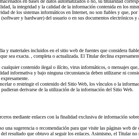
almacenados en bases de datos automatizados o no, su titularidad corres
lidad, la integridad y la calidad de la información contenida en los mi
ad de los sistemas informáticos en Internet, no son fiables y que, por t
s (software y hardware) del usuario o en sus documentos electrónicos y 
ia y materiales incluidos en el sitio web de fuentes que considera fiabl
a que sea exacta. , completa o actualizada. El Titular declina expresame
cualquier contenido ilegal o ilícito, virus informáticos, o mensajes que,
idad informativa y bajo ninguna circunstancia deben utilizarse ni consi
e expresamente.
ancelar o restringir el contenido del Sitio Web, los vínculos o la inform
 pudieran derivarse de la utilización de la información del Sitio Web.
erceros mediante enlaces con la finalidad exclusiva de información sobre
o una sugerencia o recomendación para que visite las páginas web de dest
 del resultado que obtuvo al seguir los enlaces. Asimismo, el Titular no