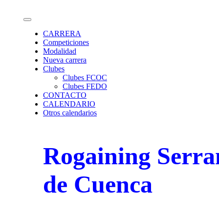
Saltar
Calendario de carreras de Orientación
al
contenido
CARRERA
Competiciones
Modalidad
Nueva carrera
Clubes
Clubes FCOC
Clubes FEDO
CONTACTO
CALENDARIO
Otros calendarios
Rogaining Serra
de Cuenca