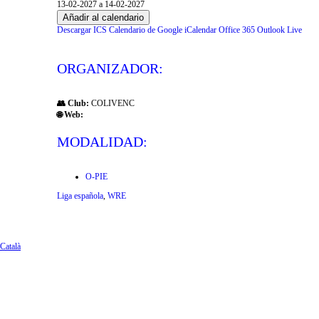
13-02-2027 a 14-02-2027
Añadir al calendario
Descargar ICS
Calendario de Google
iCalendar
Office 365
Outlook Live
ORGANIZADOR:
👥 Club:
COLIVENC
🌐 Web:
MODALIDAD:
O-PIE
Liga española
,
WRE
© 2026
Calendario de carreras de Orientación
|
Tema Bootstrap para WordPress
Català