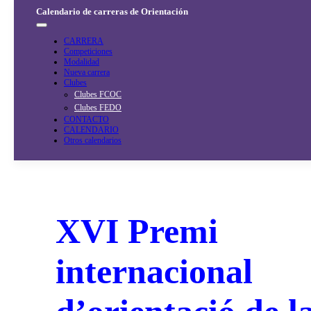
Saltar
Calendario de carreras de Orientación
al
contenido
CARRERA
Competiciones
Modalidad
Nueva carrera
Clubes
Clubes FCOC
Clubes FEDO
CONTACTO
CALENDARIO
Otros calendarios
XVI Premi
internacional