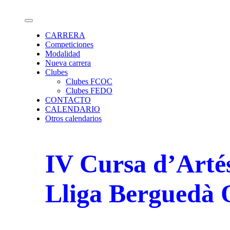
Saltar
Calendario de carreras de Orientación
al
contenido
CARRERA
Competiciones
Modalidad
Nueva carrera
Clubes
Clubes FCOC
Clubes FEDO
CONTACTO
CALENDARIO
Otros calendarios
IV Cursa d’Arté
Lliga Berguedà 