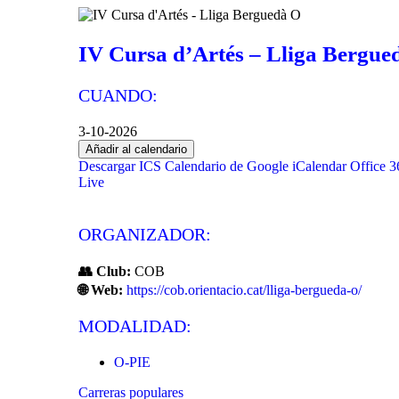
IV Cursa d’Artés – Lliga Bergue
CUANDO:
3-10-2026
Añadir al calendario
Descargar ICS
Calendario de Google
iCalendar
Office 3
Live
ORGANIZADOR:
👥 Club:
COB
🌐 Web:
https://cob.orientacio.cat/lliga-bergueda-o/
MODALIDAD:
O-PIE
Carreras populares