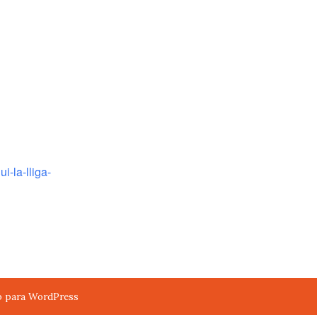
Google
iCalendar
Office 365
i-la-lliga-
p para WordPress