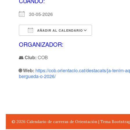
CUANDO:
30-05-2026
AÑADIR AL CALENDARIO
Descargar ICS
Calendario de 
ORGANIZADOR:
👥 Club:
COB
🌐 Web:
https://cob.orientacio.cat/destacats/ja-tenim-aqu
bergueda-o-2026/
© 2026
Calendario de carreras de Orientación
|
Tema Bootstra