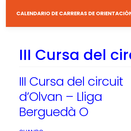
Saltar
al
CALENDARIO DE CARRERAS DE ORIENTACIÓ
contenido
III Cursa del c
III Cursa del circuit
d’Olvan – Lliga
Berguedà O