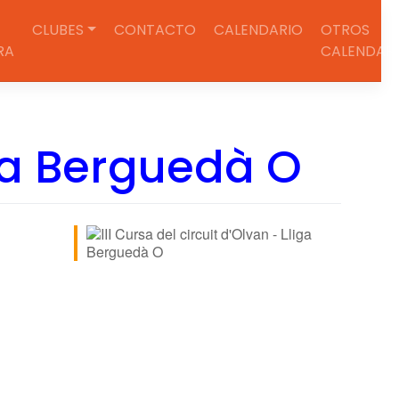
CLUBES
CONTACTO
CALENDARIO
OTROS
RA
CALENDAR
iga Berguedà O