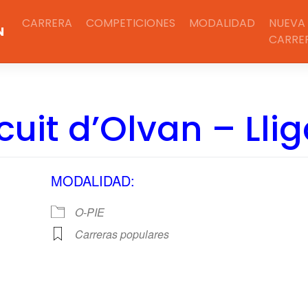
CARRERA
COMPETICIONES
MODALIDAD
NUEVA
N
CARRE
ircuit d’Olvan – Ll
MODALIDAD:
O-PIE
Carreras populares