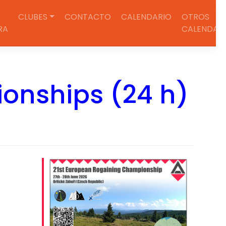
CLUBES
CONTACTO
CALENDARIO
OTROS
RA
CALENDAR
onships (24 h)