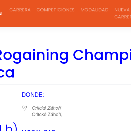
CARRERA
COMPETICIONES
MODALIDAD
NUEVA
N
CARRE
 Rogaining Champi
ca
DONDE:
Orlické Záhoří
Orlické Záhoří,
 h)