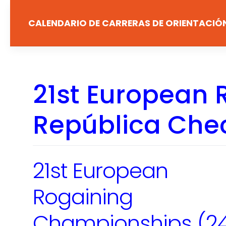
Saltar
al
CALENDARIO DE CARRERAS DE ORIENTACIÓ
contenido
21st European
República Che
21st European
Rogaining
Championships (24