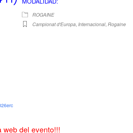
MODALIDAD:
ROGAINE
Campionat d'Europa
,
Internacional
,
Rogaine
Google
iCalendar
Office 365
026erc
 web del evento!!!