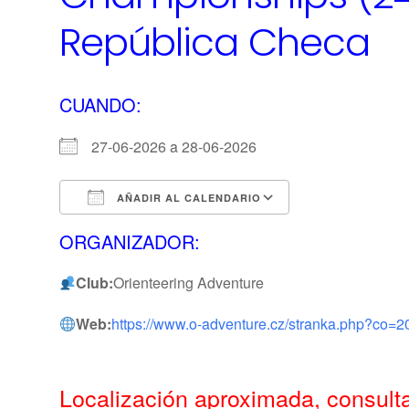
República Checa
CUANDO:
27-06-2026 a 28-06-2026
AÑADIR AL CALENDARIO
Descargar ICS
Calendario de 
ORGANIZADOR:
Club:
Orienteering Adventure
Web:
https://www.o-adventure.cz/stranka.php?co=2
Localización aproximada, consulta