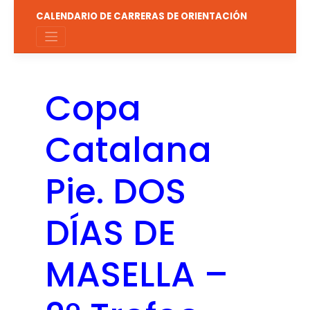
Saltar
CALENDARIO DE CARRERAS DE ORIENTACIÓN
al
contenido
Copa
Catalana
Pie. DOS
DÍAS DE
MASELLA –