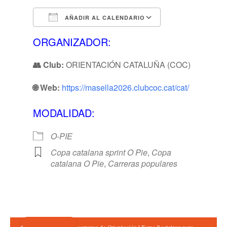
AÑADIR AL CALENDARIO
Descargar ICS
Calendario de 
ORGANIZADOR:
👥 Club:
ORIENTACIÓN CATALUÑA (COC)
🌐 Web:
https://masella2026.clubcoc.cat/cat/
MODALIDAD:
O-PIE
Copa catalana sprint O Pie
,
Copa
catalana O Pie
,
Carreras populares